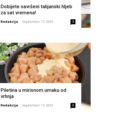
Dobijete savršeni talijanski hljeb
za sat vremena!
Redakcija
-
September 17, 2025
0
Piletina u mirisnom umaku od
vrhnja
Redakcija
-
September 17, 2025
0