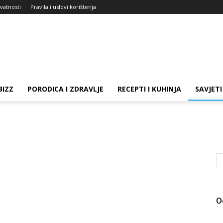
ivatnosti
Pravila i uslovi korištenja
BIZZ
PORODICA I ZDRAVLJE
RECEPTI I KUHINJA
SAVJETI 
O