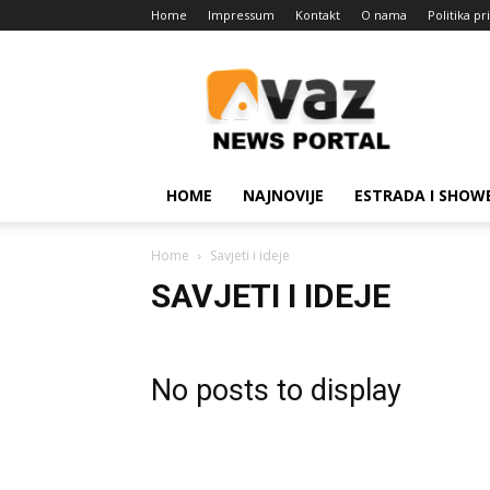
Home
Impressum
Kontakt
O nama
Politika pr
Avaz
Portal
HOME
NAJNOVIJE
ESTRADA I SHOW
Home
Savjeti i ideje
SAVJETI I IDEJE
No posts to display