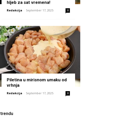
hljeb za sat vremena!
Redakcija
-
September 17, 2025
0
Piletina u mirisnom umaku od
vrhnja
Redakcija
-
September 17, 2025
0
 trendu