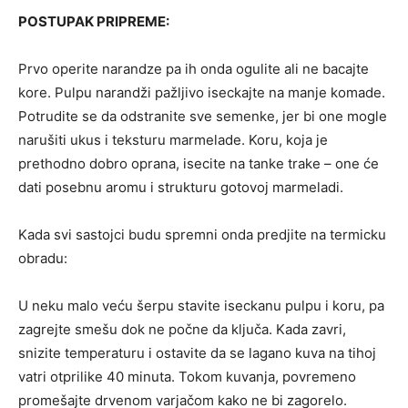
POSTUPAK PRIPREME:
Prvo operite narandze pa ih onda ogulite ali ne bacajte
kore. Pulpu narandži pažljivo iseckajte na manje komade.
Potrudite se da odstranite sve semenke, jer bi one mogle
narušiti ukus i teksturu marmelade. Koru, koja je
prethodno dobro oprana, isecite na tanke trake – one će
dati posebnu aromu i strukturu gotovoj marmeladi.
Kada svi sastojci budu spremni onda predjite na termicku
obradu:
U neku malo veću šerpu stavite iseckanu pulpu i koru, pa
zagrejte smešu dok ne počne da ključa. Kada zavri,
snizite temperaturu i ostavite da se lagano kuva na tihoj
vatri otprilike 40 minuta. Tokom kuvanja, povremeno
promešajte drvenom varjačom kako ne bi zagorelo.