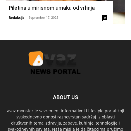
Piletina u mirisnom umaku od vrhnja
Redakcija
-
September 17, 2025
0
ABOUT US
avaz.monster je savremeni informativni i lifestyle portal koji
svakodnevno donosi raznovrstan sadržaj iz oblasti
društvenih tema, zdravlja, zabave, kuhinje, tehnologije i
svakodnevnih savjeta. Naša misija je da čitaocima pružimo