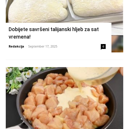
Dobijete savršeni talijanski hljeb za sat
vremena!
Redakcija
-
September 17, 2025
0