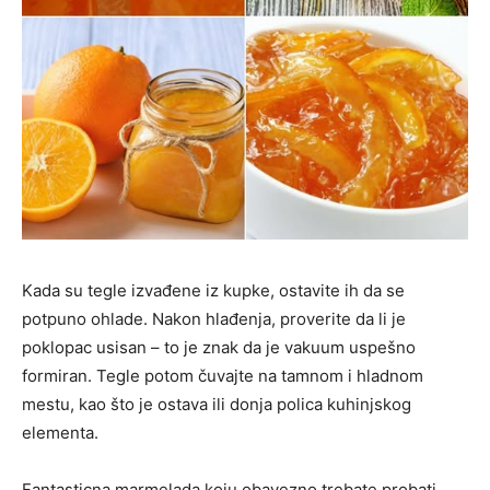
Kada su tegle izvađene iz kupke, ostavite ih da se
potpuno ohlade. Nakon hlađenja, proverite da li je
poklopac usisan – to je znak da je vakuum uspešno
formiran. Tegle potom čuvajte na tamnom i hladnom
mestu, kao što je ostava ili donja polica kuhinjskog
elementa.
Fantasticna marmelada koju obavezno trebate probati.