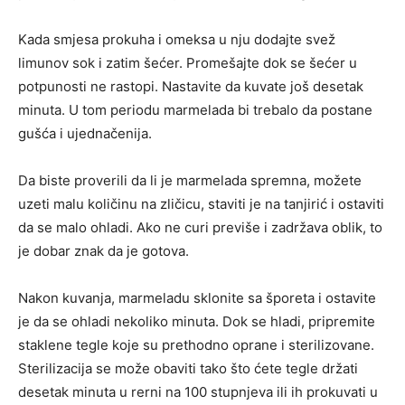
Kada smjesa prokuha i omeksa u nju dodajte svež
limunov sok i zatim šećer. Promešajte dok se šećer u
potpunosti ne rastopi. Nastavite da kuvate još desetak
minuta. U tom periodu marmelada bi trebalo da postane
gušća i ujednačenija.
Da biste proverili da li je marmelada spremna, možete
uzeti malu količinu na zličicu, staviti je na tanjirić i ostaviti
da se malo ohladi. Ako ne curi previše i zadržava oblik, to
je dobar znak da je gotova.
Nakon kuvanja, marmeladu sklonite sa šporeta i ostavite
je da se ohladi nekoliko minuta. Dok se hladi, pripremite
staklene tegle koje su prethodno oprane i sterilizovane.
Sterilizacija se može obaviti tako što ćete tegle držati
desetak minuta u rerni na 100 stupnjeva ili ih prokuvati u