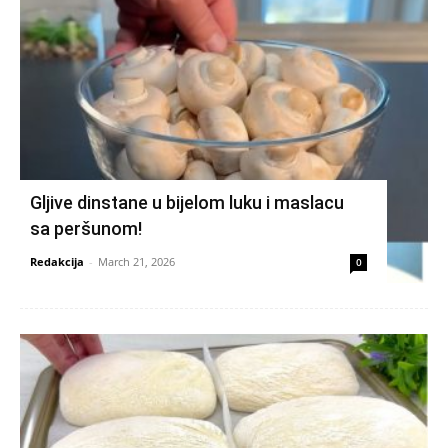
Gljive dinstane u bijelom luku i maslacu
sa peršunom!
Redakcija
-
March 21, 2026
0