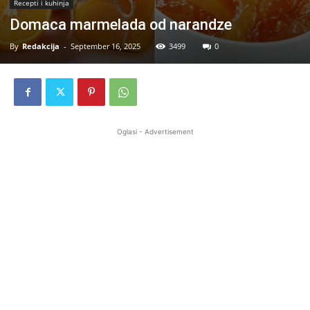
Recepti i kuhinja
Domaca marmelada od narandze
By
Redakcija
-
September 16, 2025
3499
0
Oglasi - Advertisement